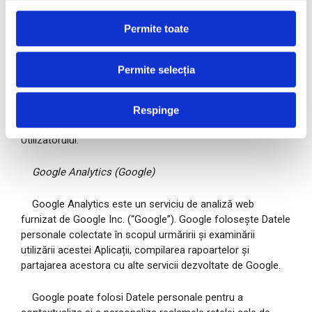
folosească Cookie-ul Doubleclick dezactivându-l:
Permite toate
google.com/settings/ads/onweb/optout?hl=it.
Statistici
Permite selecția
Serviciile cuprinse în această secțiune permit Controlorului
de date să monitorizeze și să analizeze datele de trafic și
Respinge
sunt utilizate pentru a ține evidența comportamentului
Utilizatorului.
Google Analytics (Google)
Google Analytics este un serviciu de analiză web
furnizat de Google Inc. (“Google”). Google folosește Datele
personale colectate în scopul urmăririi și examinării
utilizării acestei Aplicații, compilarea rapoartelor și
partajarea acestora cu alte servicii dezvoltate de Google.
Google poate folosi Datele personale pentru a