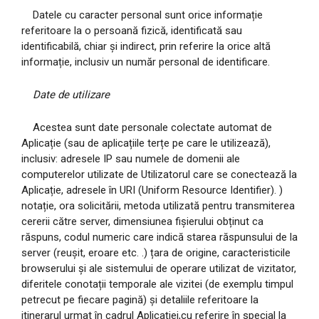
Datele cu caracter personal sunt orice informație
referitoare la o persoană fizică, identificată sau
identificabilă, chiar și indirect, prin referire la orice altă
informație, inclusiv un număr personal de identificare.
Date de utilizare
Acestea sunt date personale colectate automat de
Aplicație (sau de aplicațiile terțe pe care le utilizează),
inclusiv: adresele IP sau numele de domenii ale
computerelor utilizate de Utilizatorul care se conectează la
Aplicație, adresele în URI (Uniform Resource Identifier). ) ​​
notație, ora solicitării, metoda utilizată pentru transmiterea
cererii către server, dimensiunea fișierului obținut ca
răspuns, codul numeric care indică starea răspunsului de la
server (reușit, eroare etc. .) țara de origine, caracteristicile
browserului și ale sistemului de operare utilizat de vizitator,
diferitele conotații temporale ale vizitei (de exemplu timpul
petrecut pe fiecare pagină) și detaliile referitoare la
itinerarul urmat în cadrul Aplicației,cu referire în special la