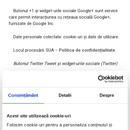
Butonul +1 și widget-urile sociale Google+ sunt servicii
care permit interacțiunea cu rețeaua socială Google+,
furnizate de Google Inc.
Date personale colectate: cookie-uri și date de utilizare.
Locul procesării: SUA –
Politica de confidențialitate
Butonul Twitter Tweet și widget-urile sociale (Twitter)
Butonul Tweet și widget-urile sociale Twitter sunt
servicii de interacțiune cu rețeaua socială Twitter, furnizate
de Twitter Inc.
Consimțământ
Detalii
Despre
Date personale colectate: cookie-uri și date de utilizare.
Acest site utilizează cookie-uri
Locul procesării: SUA –
Politica de confidențialitate
Folosim cookie-uri pentru a personaliza conținutul și
Publicitate